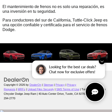
El mantenimiento de frenos no es solo una reparación, es
una inversión en tu seguridad.
Para conductores del sur de California, Tuttle-Click Jeep es
una opción confiable y certificada para el servicio de frenos
Dodge.
Looking for the best car deals?
Chat now for exclusive offers!
Copyright © 2026
by
DealerOn
|
Sitemap
|
Privacy
|
Privacy
Requests
|
MRFs
|
Upload Files Securely
|
SMS Terms of Use
| Tuttle-Click's Tustin
Chrysler Dodge Jeep Ram
|
40 Auto Center Drive,
Tustin,
CA
92782
| Sales:
714-
294-2770